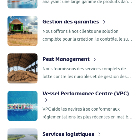
analysant une large gamme de produits dans
textiles.
le domaine des denrées alimentaires, des
aliments pour animaux, des aliments
Gestion des garanties
composés et des (bio) carburants.
Nous offrons à nos clients une solution
complète pour la création, le contrôle, le suivi
et le recouvrement de leurs lignes de crédit
financières et commerciales. Laissez-nous
Pest Management
vous aider à garantir vos activités
Nous fournissons des services complets de
commerciales.
lutte contre les nuisibles et de gestion des
nuisibles, où et quand vous en avez besoin.
Vessel Performance Centre (VPC)
VPC aide les navires à se conformer aux
réglementations les plus récentes en matière
de développement durable et à améliorer
leur rendement énergétique grâce à des
Services logistiques