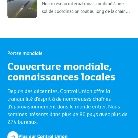
solutions sur mesure.
Notre réseau international, combiné à une
solide coordination tout au long de la chaîne
d’approvisionnement, nous permet d’offrir
des services de transport maritime intérieur,
d’affrètement en haute mer et à courte
distance, d’inspection des cales et des
écoutilles, d’expédition de fret, de services
Portée mondiale
douaniers, d’inspection des soutes, de
Couverture mondiale,
transbordement et d’entreposage flottant.
Nous vous recommandons de contacter notre
connaissances locales
bureau pour une assistance personnalisée.
Depuis des décennies, Control Union offre la
tranquillité d’esprit à de nombreuses chaînes
d’approvisionnement dans le monde entier. Nous
sommes présents dans plus de 80 pays avec plus de
274 bureaux.
Plus sur Control Union